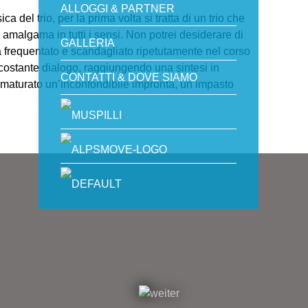
ALLOGGI & PARTNER
del trio, per la prima volta si tratta di un trio che
malgama in tutti i sensi. Non potrei desiderare di
GALLERIA
 ha frequentato e scandagliato ripetutamente nel corso
n costante dialogo, raggiungendo una sintesi in
CONTATTI & DOVE SIAMO
a maturato un’inconfondibile impronta, un impasto