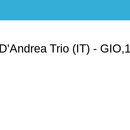
ndrea Trio (IT) - GIO,16