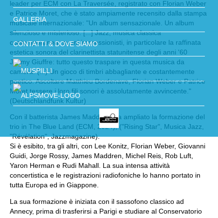
leader per ECM con La Traversée, registrato con Florian Weber
e Patrice Moret, che è stato ampiamente recensito dalla stampa
GALLERIA
musicale internazionale: "Un album sensazionale. Un album
silenzioso e misterioso. [...] Jazz, musica classica
contemporanea, suoni impressionisti, in particolare la raffinata
CONTATTI & DOVE SIAMO
estetica sonora del clarinettista statunitense degli anni '60
Jimmy Giuffre: tutto questo traspare in questa musica da
camera. (...) Un gioco di timbri abbagliante e costantemente
poetico. Ascoltare Matthieu Bordenave, Florian Weber e Patrice
Moret tessere i loro fili sonori è assolutamente avvincente."
(Deutschlandfunk Kultur)
Con il batterista James Maddren, ha ampliato la formazione del
trio in The Blue Land (ECM, 2024), ("Rising Star", Musica Jazz,
"Révélation", Jazzmagazine).
Si è esibito, tra gli altri, con Lee Konitz, Florian Weber, Giovanni
Guidi, Jorge Rossy, James Maddren, Michel Reis, Rob Luft,
Yaron Herman e Rudi Mahall. La sua intensa attività
concertistica e le registrazioni radiofoniche lo hanno portato in
tutta Europa ed in Giappone.
La sua formazione è iniziata con il sassofono classico ad
Annecy, prima di trasferirsi a Parigi e studiare al Conservatorio