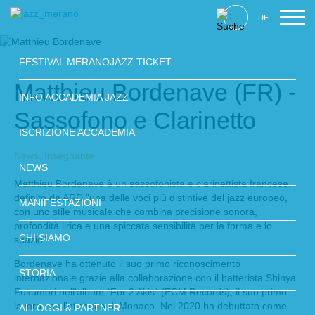
DE
FESTIVAL MERANOJAZZ TICKET
Matthieu Bordenave (FR) -
INFO ACCADEMIA JAZZ
Sassofono e Clarinetto
ISCRIZIONE ACCADEMIA
News,
Insegnante
NEWS
Matthieu Bordenave è un sassofonista e clarinettista francese,
definito da ARD "una delle voci più distintive del jazz europeo,
MANIFESTAZIONI
con uno stile musicale che combina precisione sonora,
profondità lirica e una spiccata sensibilità per la forma e lo
CHI SIAMO
spazio".
Bordenave ha ottenuto il suo primo riconoscimento
STORIA
internazionale grazie alla collaborazione con il batterista Shinya
Fukumori nell'album *For 2 Akis* (ECM Records), il suo primo
lavoro con l'etichetta di Monaco. Nel 2020 ha debuttato come
ALLOGGI & PARTNER