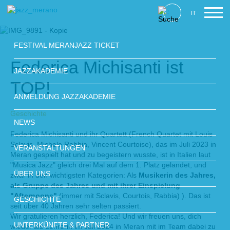
IT
FESTIVAL MERANJAZZ TICKET
Federica Michisanti ist
JAZZAKADEMIE
TOP!
ANMELDUNG JAZZAKADEMIE
Geschichte
NEWS
Federica Michisanti und ihr Quartett (French Quartet mit Louis
Sclavis, Michele Rabbia, Vincent Courtoise), das im Juli 2023 in
VERANSTALTUNGEN
Meran gespielt hat und zu begeistern wusste, ist in Italien laut
"Musica Jazz" gleich drei Mal auf dem 1. Platz gelandet, und
ÜBER UNS
zwar in den wichtigsten Kategorien: Als
Musikerin des Jahres,
als Gruppe des Jahres und mit ihrer Einspielung
"Afternoons"
(immer mit Sclavis, Courtois, Rabbia) ). Das ist
GESCHICHTE
seit über 40 Jahren sehr selten passiert.
Wir gratulieren herzlich, Federica! Und wir freuen uns, dich
UNTERKÜNFTE & PARTNER
wieder als Lehrerin im Juli 2024 in Meran mit im Team dabei zu