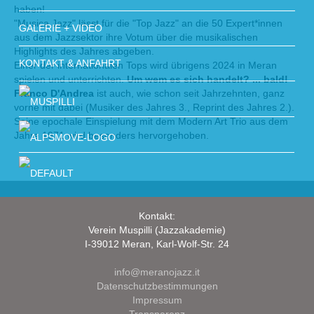
haben!
"Musica Jazz" lässt für die "Top Jazz" an die 50 Expert*innen
GALERIE + VIDEO
aus dem Jazzsektor ihre Votum über die musikalischen
Highlights des Jahres abgeben.
KONTAKT & ANFAHRT
Einer der internationalen Tops wird übrigens 2024 in Meran
spielen und unterrichten.
Um wem es sich handelt? ... bald!
Franco D'Andrea
ist auch, wie schon seit Jahrzehnten, ganz
vorne mit dabei (Musiker des Jahres 3., Reprint des Jahres 2.).
Seine epochale Einspielung mit dem Modern Art Trio aus dem
Jahre 1971 wird besonders hervorgehoben.
Kontakt:
Verein Muspilli (Jazzakademie)
I-39012 Meran, Karl-Wolf-Str. 24
info@meranojazz.it
Datenschutzbestimmungen
Impressum