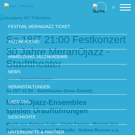
IT
FESTIVAL MERANJAZZ TICKET
Sa 18/7 21:00 Festkonzert
JAZZAKADEMIE
30 Jahre MeranOjazz -
ANMELDUNG JAZZAKADEMIE
Stadttheater
NEWS
News,
Veranstaltungen
VERANSTALTUNGEN
Sa 18/7 21:00 - Stadttheater (freier Eintritt)
MeranOjazz-Ensembles
ÜBER UNS
spielen Uraufführungen
GESCHICHTE
Musik von Stefano Colpi - Giulio Ferraro - Michele Giro -
Sophie Höller - Andreas Marinello - Andrea Ruocco u.a.
UNTERKÜNFTE & PARTNER