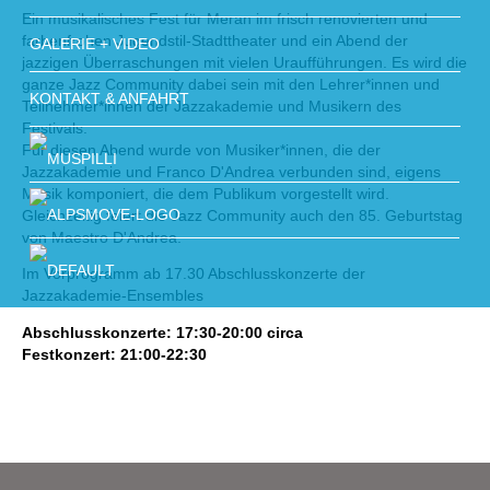
Ein musikalisches Fest für Meran im frisch renovierten und
farbenfrohen Jugendstil-Stadttheater und ein Abend der
GALERIE + VIDEO
jazzigen Überraschungen mit vielen Uraufführungen. Es wird die
ganze Jazz Community dabei sein mit den Lehrer*innen und
KONTAKT & ANFAHRT
Teilnehmer*innen der Jazzakademie und Musikern des
Festivals.
Für diesen Abend wurde von Musiker*innen, die der
Jazzakademie und Franco D'Andrea verbunden sind, eigens
Musik komponiert, die dem Publikum vorgestellt wird.
Gleichzeitig feiert die Jazz Community auch den 85. Geburtstag
von Maestro D'Andrea.
Im Vorprogramm ab 17.30 Abschlusskonzerte der
Jazzakademie-Ensembles
Abschlusskonzerte: 17:30-20:00 circa
Festkonzert: 21:00-22:30