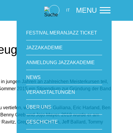
MENU
IT
FESTIVAL MERANJAZZ TICKET
zeug
JAZZAKADEMIE
ANMELDUNG JAZZAKADEMIE
NEWS
n jungen Jahren an zahlreichen Meisterkursen teil,
m Sommer 2015 ein Stipendium zur Gründung der Band
VERANSTALTUNGEN
ÜBER UNS
vertiefen, wie z.B. Mark Guiliana, Eric Harland, Ben
, Benny Greb und Jojo Mayer. 2019 wurde er am
Ravitz, Gregory Hutchinson, Jeff Ballard, Tommy
GESCHICHTE