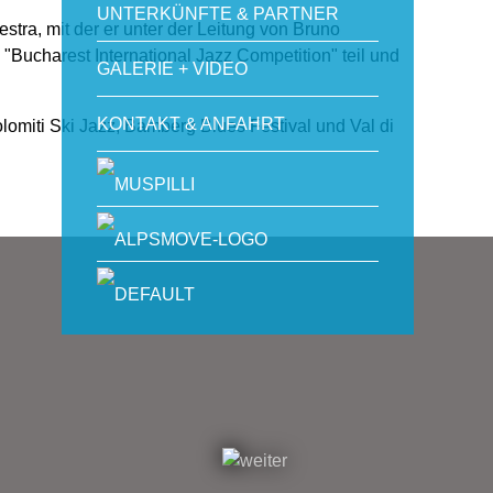
UNTERKÜNFTE & PARTNER
tra, mit der er unter der Leitung von Bruno
ucharest International Jazz Competition" teil und
GALERIE + VIDEO
KONTAKT & ANFAHRT
lomiti Ski Jazz, Bamberg Blues Festival und Val di