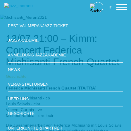
IT
FESTIVAL MERANJAZZ TICKET
13/07 21:00 – Kimm:
JAZZAKADEMIE
Concert Federica
ANMELDUNG JAZZAKADEMIE
Michisanti French Quartet
NEWS
Geschichte
VERANSTALTUNGEN
Federica Michisanti French Quartet [ITA/FRA]
Federica Michisanti - cb
ÜBER UNS
Louis Sclavis - clar
Vincent Curtois - vc
GESCHICHTE
Michele Rabbia - dr/electr.
Die Zusammenarbeit von Federica Michisanti mit Louis Sclavis
UNTERKÜNFTE & PARTNER