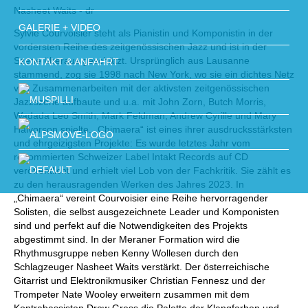
Nasheet Waits - dr
GALERIE + VIDEO
Sylvie Courvoisier steht als Pianistin und Komponistin in der
vordersten Reihe des zeitgenössischen Jazz und ist in der
Szene überaus geschätzt. Ursprünglich aus Lausanne
KONTAKT & ANFAHRT
stammend, zog sie 1998 nach New York, wo sie ein dichtes Netz
von Zusammenarbeiten mit der aktivsten zeitgenössischen
Jazzszene aufbaute und u.a. mit John Zorn, Butch Morris,
Wadada Leo Smith, Mark Feldman, Andrew Cyrille und Mary
Halvorson spielte. „Chimaera“ ist eines ihrer ausdrucksstärksten
und ehrgeizigsten Projekte: Es wurde letztes Jahr vom
renommierten Schweizer Label Intakt Records auf CD
veröffentlicht und erhielt viel Lob von der Fachkritik. Sie zählt es
zu den herausragenden Werken des Jahres 2023. In
„Chimaera“ vereint Courvoisier eine Reihe hervorragender
Solisten, die selbst ausgezeichnete Leader und Komponisten
sind und perfekt auf die Notwendigkeiten des Projekts
abgestimmt sind. In der Meraner Formation wird die
Rhythmusgruppe neben Kenny Wollesen durch den
Schlagzeuger Nasheet Waits verstärkt. Der österreichische
Gitarrist und Elektronikmusiker Christian Fennesz und der
Trompeter Nate Wooley erweitern zusammen mit dem