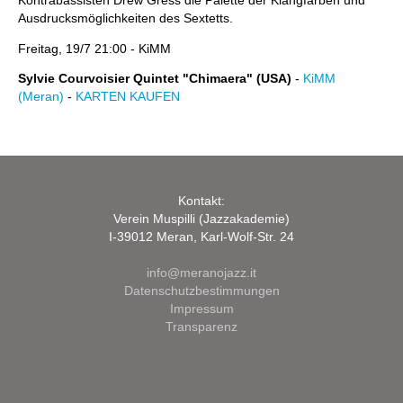
Kontrabassisten Drew Gress die Palette der Klangfarben und
Ausdrucksmöglichkeiten des Sextetts.
Freitag, 19/7 21:00 - KiMM
Sylvie Courvoisier Quintet "Chimaera" (USA)
-
KiMM
(Meran)
-
KARTEN KAUFEN
Kontakt:
Verein Muspilli (Jazzakademie)
I-39012 Meran, Karl-Wolf-Str. 24
info@meranojazz.it
Datenschutzbestimmungen
Impressum
Transparenz