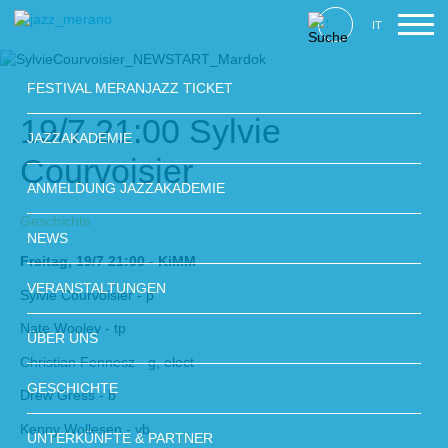
IT
FESTIVAL MERANJAZZ TICKET
19/7 21:00 Sylvie
JAZZAKADEMIE
Courvoisier
ANMELDUNG JAZZAKADEMIE
Geschichte
NEWS
Freitag, 19/7 21:00 - KiMM
VERANSTALTUNGEN
Sylvie Courvoisier - p
Nate Wooley - tp
ÜBER UNS
Christian Fennesz - g, elect
GESCHICHTE
Drew Gress - b
Kenny Wollesen - vb
UNTERKÜNFTE & PARTNER